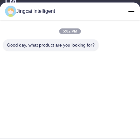
Ltd.
Jingcai Intelligent
이메일
david@guition.com
5:02 PM
Good day, what product are you looking for?
우리 주소
주소
다랑 거리, 룽화 구, 선전 도시, 광동 지방
전화
18665866730-18665866730
개인정보 보호 정책
|
사이트맵