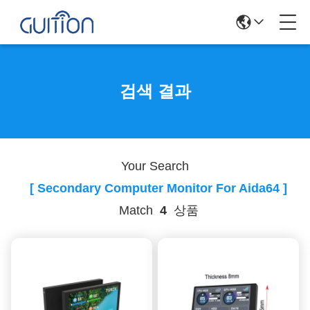
검색 결과
Your Search
[ Secondary Computer Monitor For Aida64 ]
Match
4
상품