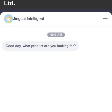
Ltd.
이메일
Jingcai Intelligent
david@guition.com
4:47 AM
Good day, what product are you looking for?
우리 주소
주소
다랑 거리, 룽화 구, 선전 도시, 광동 지방
전화
18665866730-18665866730
개인정보 보호 정책
|
사이트맵