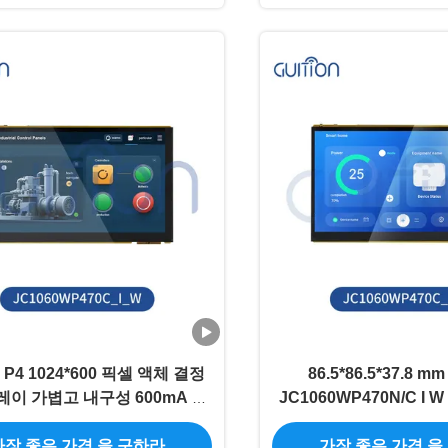
 P4 1024*600 픽셀 액체 결정
86.5*86.5*37.8 m
이 가볍고 내구성 600mA 제
JC1060WP470N/C I 
품 무게
판 ESP32 P
가장 좋은 가격 을 구하라
가장 좋은 가격 을