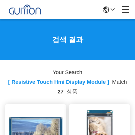
검색 결과
Your Search
[ Resistive Touch Hmi Display Module ]
Match
27
상품