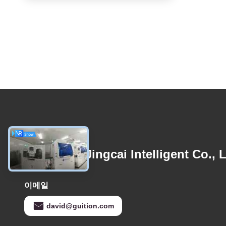
저희와 연락
Shenzhen Jingcai Intelligent Co., L
이메일
david@guition.com