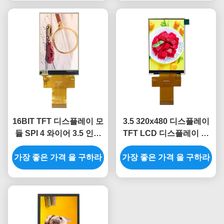
16BIT TFT 디스플레이 모
3.5 320x480 디스플레이
듈 SPI 4 와이어 3.5 인치
TFT LCD 디스플레이 화
Tft LCD 디스플레이 아두
면 Spi Lcd 인터페이스
가장 좋은 가격 을 구하라
이노 320*480
MCU 8080 8BIT으로 조금
가장 좋은 가격 을 구하라
씩 움직이세요