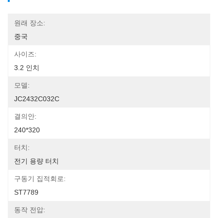
원래 장소:
중국
사이즈:
3.2 인치
모델:
JC2432C032C
결의안:
240*320
터치:
전기 용량 터치
구동기 집적회로:
ST7789
동작 전압: