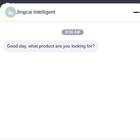
주소
Jingcai Intelligent
다랑 거리, 룽화 구, 선전 도시, 광동 지방
전화
8:58 AM
18665866730-18665866730
Good day, what product are you looking for?
개인정보 보호 정책
|
사이트맵
중국 좋은 품질 ESP32 디스플레이 모듈 공급자. 저작권 -2026
Shenzhen Jingcai Intelligent Co., Ltd. 모두 모든 권리 보호