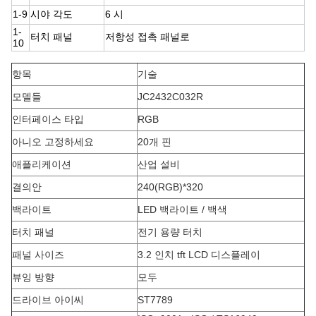
1-9
시야 각도
6 시
1-
터치 패널
저항성 접촉 패널로
10
항목
기술
모델들
JC2432C032R
인터페이스 타입
RGB
아니오 고정하세요
20개 핀
애플리케이션
산업 설비
결의안
240(RGB)*320
백라이트
LED 백라이트 / 백색
터치 패널
전기 용량 터치
패널 사이즈
3.2 인치 tft LCD 디스플레이
뷰잉 방향
모두
드라이브 아이씨
ST7789