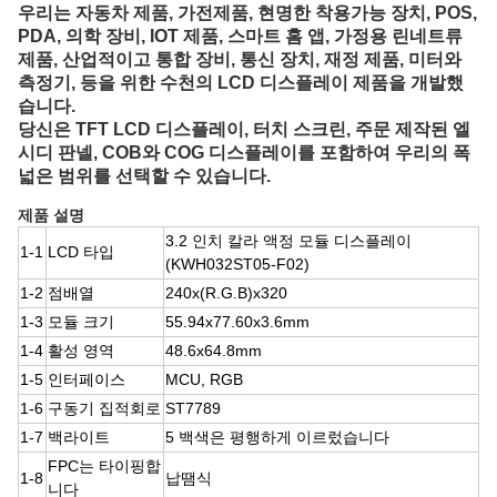
우리는 자동차 제품, 가전제품, 현명한 착용가능 장치, POS,
PDA, 의학 장비, IOT 제품, 스마트 홈 앱, 가정용 린네트류
제품, 산업적이고 통합 장비, 통신 장치, 재정 제품, 미터와
측정기, 등을 위한 수천의 LCD 디스플레이 제품을 개발했
습니다.
당신은 TFT LCD 디스플레이, 터치 스크린, 주문 제작된 엘
시디 판넬, COB와 COG 디스플레이를 포함하여 우리의 폭
넓은 범위를 선택할 수 있습니다.
제품 설명
3.2 인치 칼라 액정 모듈 디스플레이
1-1
LCD 타입
(KWH032ST05-F02)
1-2
점배열
240x(R.G.B)x320
1-3
모듈 크기
55.94x77.60x3.6mm
1-4
활성 영역
48.6x64.8mm
1-5
인터페이스
MCU, RGB
1-6
구동기 집적회로
ST7789
1-7
백라이트
5 백색은 평행하게 이르렀습니다
FPC는 타이핑합
1-8
납땜식
니다