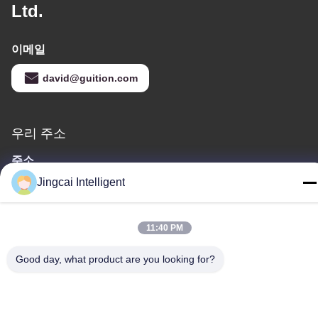
Ltd.
이메일
david@guition.com
우리 주소
주소
다랑 거리, 룽화 구, 선전 도시, 광동 지방
Jingcai Intelligent
전화
18665866730-18665866730
11:40 PM
Good day, what product are you looking for?
개인정보 보호 정책
|
사이트맵