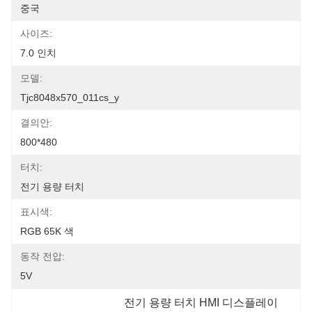
중국
사이즈:
7.0 인치
모델:
Tjc8048x570_011cs_y
결의안:
800*480
터치:
전기 용량 터치
표시색:
RGB 65K 색
동작 전압:
5V
전기 용량 터치 HMI 디스플레이 