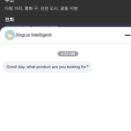
주소
다랑 거리, 룽화 구, 선전 도시, 광동 지방
전화
18665866730-18665866730
Jingcai Intelligent
5:22 AM
개인정보 보호 정책
|
사이트맵
Good day, what product are you looking for?
중국 좋은 품질 ESP32 디스플레이 모듈 공급자. 저작권 -2026
Shenzhen Jingcai Intelligent Co., Ltd. 모두 모든 권리 보호