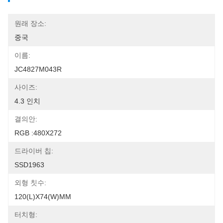
원래 장소:
중국
이름:
JC4827M043R
사이즈:
4.3 인치
결의안:
RGB :480X272
드라이버 칩:
SSD1963
외형 칫수:
120(L)X74(W)MM
터치형: