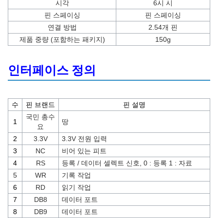
시각
6시 시
핀 스페이싱
핀 스페이싱
연결 방법
2.54개 핀
제품 중량 (포함하는 패키지)
150g
인터페이스 정의
수
핀 브랜드
핀 설명
국민 총수
1
땅
요
2
3.3V
3.3V 전원 입력
3
NC
비어 있는 피트
4
RS
등록 / 데이터 셀렉트 신호, 0 : 등록 1 : 자료
5
WR
기록 작업
6
RD
읽기 작업
7
DB8
데이터 포트
8
DB9
데이터 포트