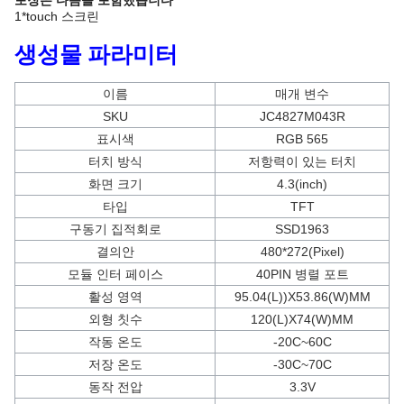
1*touch 스크린
생성물 파라미터
이름
매개 변수
SKU
JC4827M043R
표시색
RGB 565
터치 방식
저항력이 있는 터치
화면 크기
4.3(inch)
타입
TFT
구동기 집적회로
SSD1963
결의안
480*272(Pixel)
모듈 인터 페이스
40PIN 병렬 포트
활성 영역
95.04(L))X53.86(W)MM
외형 칫수
120(L)X74(W)MM
작동 온도
-20C~60C
저장 온도
-30C~70C
동작 전압
3.3V