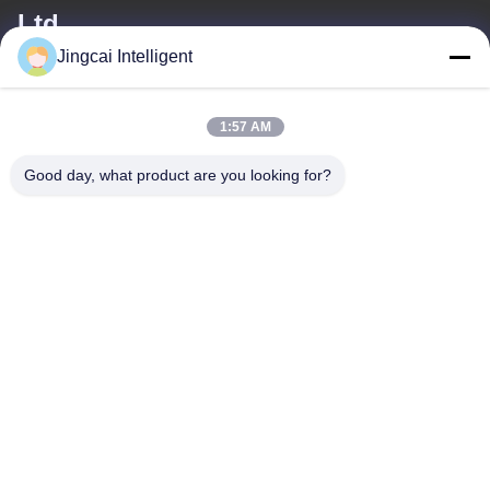
Ltd.
Jingcai Intelligent
이메일
david@guition.com
1:57 AM
Good day, what product are you looking for?
우리 주소
주소
다랑 거리, 룽화 구, 선전 도시, 광동 지방
전화
18665866730-18665866730
개인정보 보호 정책
|
사이트맵